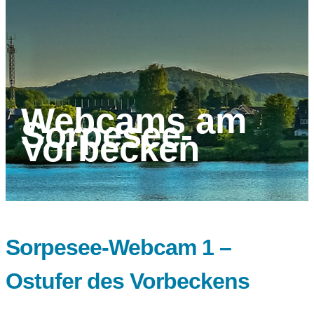
Webcams am
Sorpesee-
Vorbecken
Sorpesee-Webcam 1 –
Ostufer des Vorbeckens