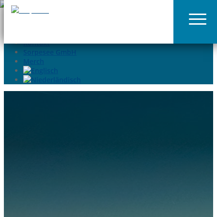
02935-9699015
info@sorpesee.de
Angebote
Häufige Fragen
Kontakt
Sorpesee GmbH
Merch