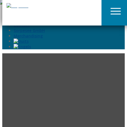
02935-9699015
info@sorpesee.de
Aanbiedingen & Last Minute
Veelgestelde vragen
Contact
Sorpesee GmbH
Merchandising