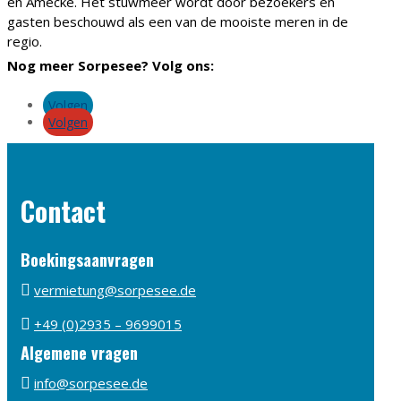
en Amecke. Het stuwmeer wordt door bezoekers en
gasten beschouwd als een van de mooiste meren in de
regio.
Nog meer Sorpesee? Volg ons:
Volgen
Volgen
Contact
Boekingsaanvragen

vermietung@sorpesee.de

+49 (0)2935 – 9699015
Algemene vragen

info@sorpesee.de