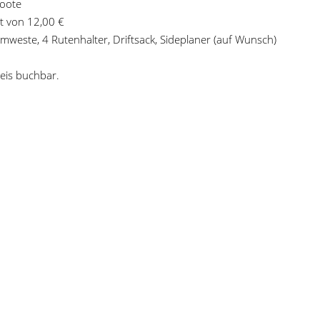
boote
t von 12,00 €
mmweste, 4 Rutenhalter, Driftsack, Sideplaner (auf Wunsch)
eis buchbar.