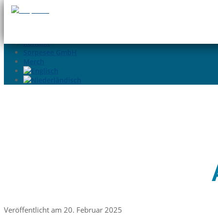
02935-9699015
info@sorpesee.de
Angebote
Häufige Fragen
Kontakt
Sorpesee GmbH
Merch
Veröffentlicht am 20. Februar 2025