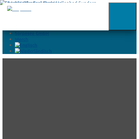
02935-9699015
info@sorpesee.de
Angebote
Häufige Fragen
Kontakt
Sorpesee GmbH
Merch