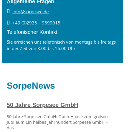
Allgemeine Fragen

info@sorpesee.de

+49 (0)2935 – 9699015
Telefonischer Kontakt
Sie erreichen uns telefonisch von montags bis freitags
in der Zeit von 8:00 bis 16:00 Uhr.
SorpeNews
50 Jahre Sorpesee GmbH
50 Jahre Sorpesee GmbH: Open House zum großen
Jubiläum Ein halbes Jahrhundert Sorpesee GmbH –
das...