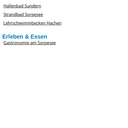
Hallenbad Sundern
Strandbad Sorpesee
Lehrschwimmbecken Hachen
Erleben & Essen
Gastronomie am Sorpesee
AiRlebnisweg Amecke
Promenade Langscheid
Kurpark Langscheid
parKur Langscheid
Minigolf am Sorpesee
Luftkurort Langscheid
Ehrenmal Langscheid
Infos
E-Mail-Newsletter