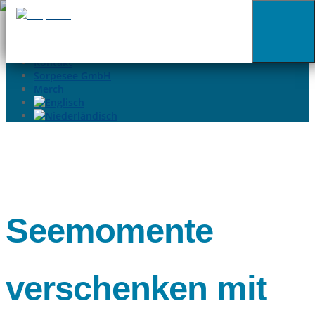
02935-9699015
info@sorpesee.de
Angebote
Häufige Fragen
Kontakt
Sorpesee GmbH
Merch
Seemomente
verschenken mit