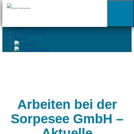
02935-9699015
info@sorpesee.de
Angebote
Häufige Fragen
Kontakt
Sorpesee GmbH
Merch
Arbeiten bei der
Sorpesee GmbH –
Aktuelle