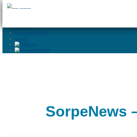
02935-9699015
info@sorpesee.de
Angebote
Häufige Fragen
Kontakt
Sorpesee GmbH
Merch
SorpeNews –