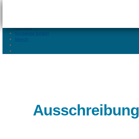
02935-9699015
info@sorpesee.de
Angebote
Häufige Fragen
Kontakt
Sorpesee GmbH
Merch
Ausschreibung