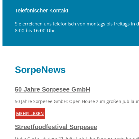
Telefonischer Kontakt
Sie erreichen uns telefonisch von montags bis freitags in d
8:00 bis 16:00 Uhr.
SorpeNews
50 Jahre Sorpesee GmbH
50 Jahre Sorpesee GmbH: Open House zum großen Jubiläum
mehr lesen
Streetfoodfestival Sorpesee
Liebe Gäste, ab dem 22. Juli startet der Sorpesee wieder mit