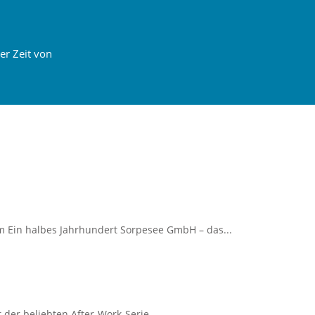
er Zeit von
 Ein halbes Jahrhundert Sorpesee GmbH – das...
 der beliebten After-Work-Serie...