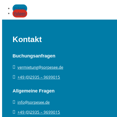
Folgen
Folgen
Kontakt
Buchungsanfragen

vermietung@sorpesee.de

+49 (0)2935 – 9699015
Allgemeine Fragen

info@sorpesee.de

+49 (0)2935 – 9699015