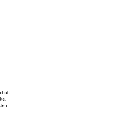
schaft
ke.
sten