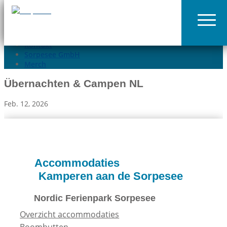
02935-9699015
info@sorpesee.de
Angebote
Häufige Fragen
Kontakt
Sorpesee GmbH
Merch
Übernachten & Campen NL
Feb. 12, 2026
Accommodaties
Kamperen aan de Sorpesee
Nordic Ferienpark Sorpesee
Overzicht accommodaties
Boomhutten