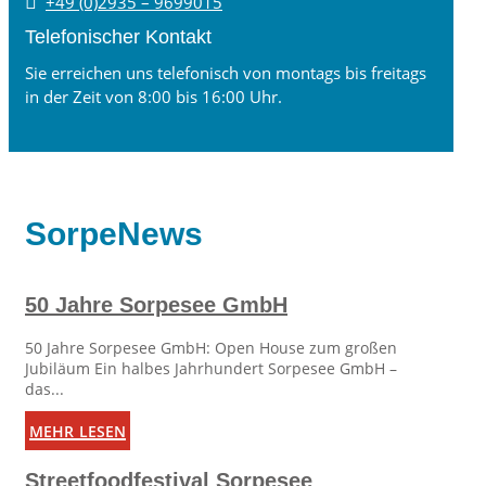

+49 (0)2935 – 9699015
Telefonischer Kontakt
Sie erreichen uns telefonisch von montags bis freitags
in der Zeit von 8:00 bis 16:00 Uhr.
SorpeNews
50 Jahre Sorpesee GmbH
50 Jahre Sorpesee GmbH: Open House zum großen
Jubiläum Ein halbes Jahrhundert Sorpesee GmbH –
das...
mehr lesen
Streetfoodfestival Sorpesee