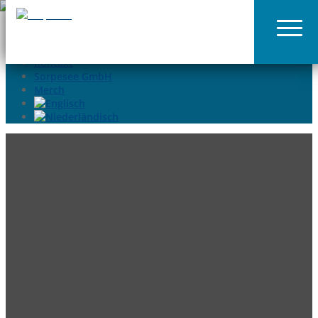
02935-9699015
info@sorpesee.de
Angebote
Häufige Fragen
Kontakt
Sorpesee GmbH
Merch