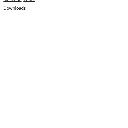
Downloads
Impressum
Datenschutzerklärung
Barrierefreiheitserklärung
© 2026 - Sorpesee GmbH - Sundern/Sauerland