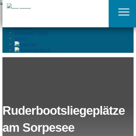
02935-9699015
info@sorpesee.de
Angebote
Häufige Fragen
Kontakt
Sorpesee GmbH
Merch
Ruderbootsliegeplätze
am Sorpesee